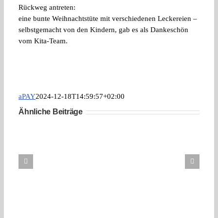
Rückweg antreten:
eine bunte Weihnachtstüte mit verschiedenen Leckereien –
selbstgemacht von den Kindern, gab es als Dankeschön
vom Kita-Team.
aPAY
2024-12-18T14:59:57+02:00
Ähnliche Beiträge
Lions
erradeln
10.000,-
Euro
für
„Be
Strong
for
Kids
e.
V.“