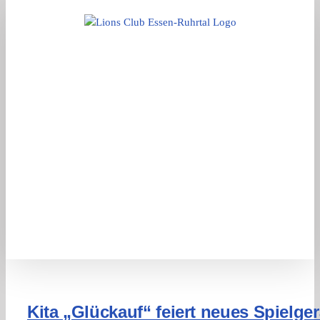
Zum
Inhalt
springen
Kita „Glückauf“ feiert neues Spielger